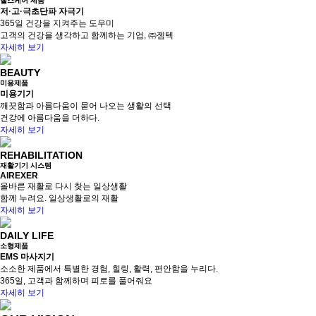
헬스케어 제품
저·고·극초단파 자극기
365일 건강을 지켜주는 도우미
고객의 건강을 생각하고 함께하는 기업, ㈜젬텍
자세히 보기
BEAUTY
미용제품
미용기기
깨끗함과 아름다움이 묻어 나오는 생활의 선택
건강에 아름다움을 더하다.
자세히 보기
REHABILITATION
재활기기 시스템
AIREXER
올바른 재활로 다시 찾는 일상생활
함께 누려요. 일상생활로의 재활
자세히 보기
DAILY LIFE
소형제품
EMS 마사지기
소소한 제품에서 특별한 경험, 힐링, 활력, 편안함을 누리다.
365일, 고객과 함께하며 피로를 풀어줘요
자세히 보기